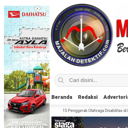
Beranda
Beranda
Redaksi
Redaksi
Advertori
Advertori
sif, Kemenpora Latih 115 Penggerak Olahraga Disabilitas di Mojokerto