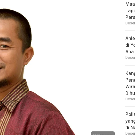
Maa
Lap
Per
Desem
Ani
di Y
Apa 
Desem
Kan
Pen
Wir
Dihu
Desem
Poli
yan
di N
Desem