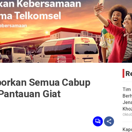
R
aporkan Semua Cabup
Tim 
 Pantauan Giat
Berh
Jena
Khoz
Oktob
Kap