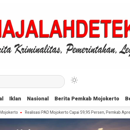
al
al
Iklan
Iklan
Nasional
Nasional
Berita Pemkab Mojokerto
Berita Pemkab Mojokerto
B
B
Realisasi PAD Mojokerto Capai 59,95 Persen, Pemkab Apresiasi Wajib P