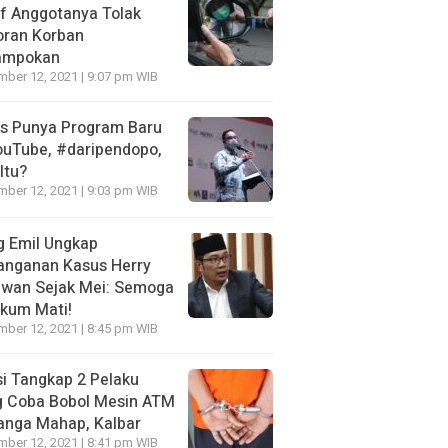
f Anggotanya Tolak
oran Korban
ampokan
ber 12, 2021 | 9:07 pm WIB
es Punya Program Baru
ouTube, #daripendopo,
Itu?
ber 12, 2021 | 9:03 pm WIB
g Emil Ungkap
anganan Kasus Herry
awan Sejak Mei: Semoga
kum Mati!
ber 12, 2021 | 8:45 pm WIB
si Tangkap 2 Pelaku
g Coba Bobol Mesin ATM
anga Mahap, Kalbar
ber 12, 2021 | 8:41 pm WIB