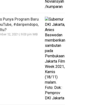
es Punya Program Baru
ouTube, #daripendopo,
Itu?
ber 12, 2021 | 9:03 pm WIB