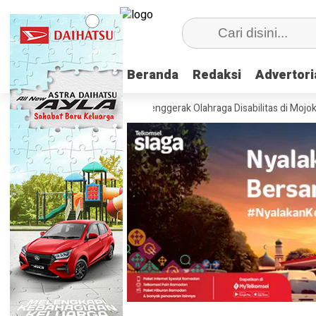
Beranda
Beranda
Redaksi
Redaksi
Advertori
Advertori
, Kemenpora Latih 115 Penggerak Olahraga Disabilitas di Mojokerto
R