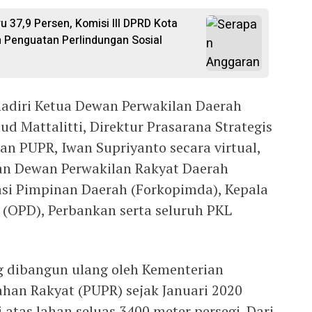
 37,9 Persen, Komisi III DPRD Kota
 Penguatan Perlindungan Sosial
ihadiri Ketua Dewan Perwakilan Daerah
d Mattalitti, Direktur Prasarana Strategis
an PUPR, Iwan Supriyanto secara virtual,
nan Dewan Perwakilan Rakyat Daerah
si Pimpinan Daerah (Forkopimda), Kepala
 (OPD), Perbankan serta seluruh PKL
g dibangun ulang oleh Kementerian
an Rakyat (PUPR) sejak Januari 2020
i atas lahan seluas 3400 meter persegi. Dari