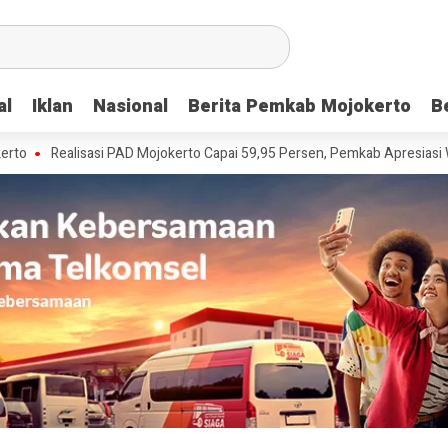
al
al
Iklan
Iklan
Nasional
Nasional
Berita Pemkab Mojokerto
Berita Pemkab Mojokerto
B
B
ealisasi PAD Mojokerto Capai 59,95 Persen, Pemkab Apresiasi Wajib Paj