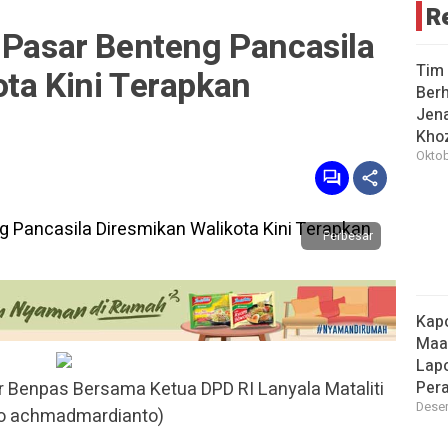
R
 Pasar Benteng Pancasila
Tim 
ta Kini Terapkan
Berh
Jena
Khoz
Oktob
Perbesar
Kap
Maa
Lap
Per
r Benpas Bersama Ketua DPD RI Lanyala Mataliti
Desem
to achmadmardianto)