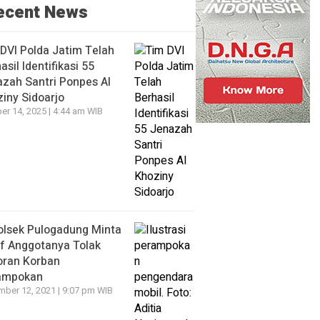
ecent News
DVI Polda Jatim Telah
asil Identifikasi 55
zah Santri Ponpes Al
iny Sidoarjo
er 14, 2025 | 4:44 am WIB
olsek Pulogadung Minta
f Anggotanya Tolak
oran Korban
ampokan
ber 12, 2021 | 9:07 pm WIB