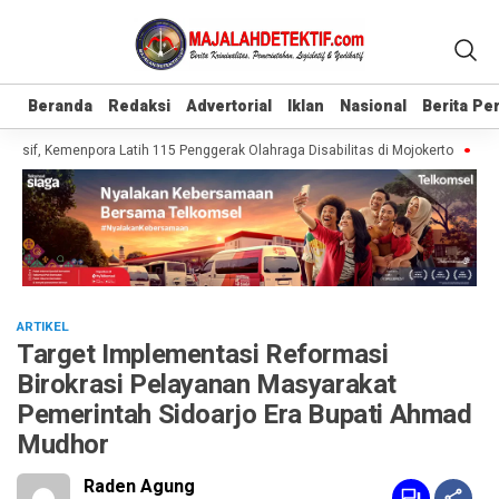
Beranda
Beranda
Redaksi
Redaksi
Advertorial
Advertorial
Iklan
Iklan
Nasional
Nasional
Berita P
Berita P
usif, Kemenpora Latih 115 Penggerak Olahraga Disabilitas di Mojokerto
Reali
ARTIKEL
Target Implementasi Reformasi
Birokrasi Pelayanan Masyarakat
Pemerintah Sidoarjo Era Bupati Ahmad
Mudhor
Raden Agung