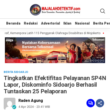
Beranda
Beranda
Redaksi
Redaksi
Advertorial
Advertorial
Iklan
Iklan
Nasional
Nasional
Berita P
Berita P
lusif, Kemenpora Latih 115 Penggerak Olahraga Disabilitas di Mojokerto
Real
BERITA SIDOARJO
Tingkatkan Efektifitas Pelayanan SP4N
Lapor, Diskominfo Sidoarjo Berhasil
Tuntaskan 25 Pelaporan
Raden Agung
4 Apr 2024 - 23:41 WIB