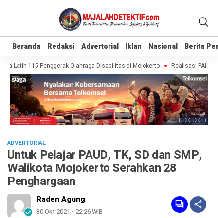
Beranda
Beranda
Redaksi
Redaksi
Advertorial
Advertorial
Iklan
Iklan
Nasional
Nasional
Berita P
Berita P
a Latih 115 Penggerak Olahraga Disabilitas di Mojokerto
Realisasi PAD Mojo
ADVERTORIAL
Untuk Pelajar PAUD, TK, SD dan SMP,
Walikota Mojokerto Serahkan 28
Penghargaan
Raden Agung
30 Okt 2021 - 22:26 WIB