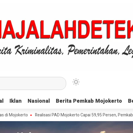
al
al
Iklan
Iklan
Nasional
Nasional
Berita Pemkab Mojokerto
Berita Pemkab Mojokerto
B
B
erto
Realisasi PAD Mojokerto Capai 59,95 Persen, Pemkab Apresiasi W