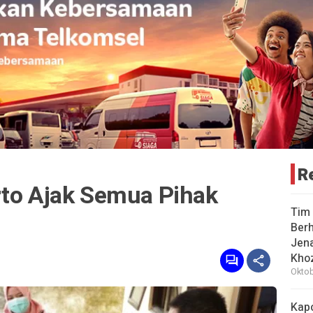
R
rto Ajak Semua Pihak
Tim 
Berh
Jena
Khoz
Oktob
Kap