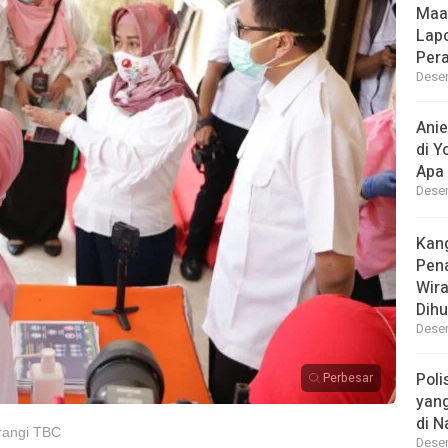
Maa
Lap
Per
Desem
Ani
di Y
Apa 
Desem
Kan
Pen
Wir
Dihu
Desem
Poli
Perbesar
yan
di N
rangi TBC
Desem