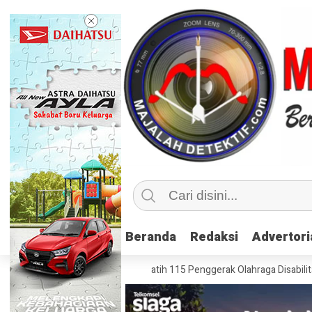
Beranda
Beranda
Redaksi
Redaksi
Advertori
Advertori
 Inklusif, Kemenpora Latih 115 Penggerak Olahraga Disabilitas di Mojok