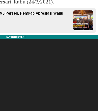
ari, Rabu (24/3/2021).
,95 Persen, Pemkab Apresiasi Wajib