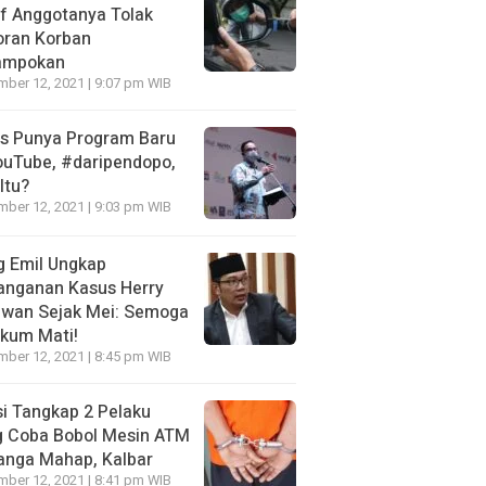
f Anggotanya Tolak
oran Korban
ampokan
ber 12, 2021 | 9:07 pm WIB
es Punya Program Baru
ouTube, #daripendopo,
Itu?
ber 12, 2021 | 9:03 pm WIB
g Emil Ungkap
anganan Kasus Herry
awan Sejak Mei: Semoga
kum Mati!
ber 12, 2021 | 8:45 pm WIB
si Tangkap 2 Pelaku
g Coba Bobol Mesin ATM
anga Mahap, Kalbar
ber 12, 2021 | 8:41 pm WIB