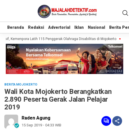
Beranda
Beranda
Redaksi
Redaksi
Advertorial
Advertorial
Iklan
Iklan
Nasional
Nasional
Berita P
Berita P
sif, Kemenpora Latih 115 Penggerak Olahraga Disabilitas di Mojokerto
Realis
BERITA MOJOKERTO
Wali Kota Mojokerto Berangkatkan
2.890 Peserta Gerak Jalan Pelajar
2019
Raden Agung
15 Sep 2019 - 04:33 WIB