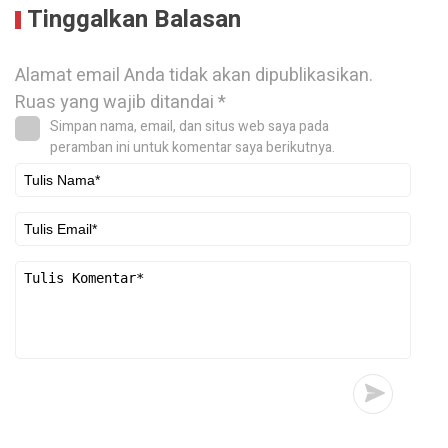
Tinggalkan Balasan
Alamat email Anda tidak akan dipublikasikan.
Ruas yang wajib ditandai
*
Simpan nama, email, dan situs web saya pada
peramban ini untuk komentar saya berikutnya.