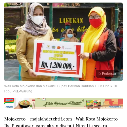
Perbesar
Wali Kota Mojokerto dan Mewakili Bupati Berikan Bantuan 10 M Untuk 10
Ribu PKL-Warung
Mojokerto – majalahdetektif.com : Wali Kota Mojokerto
Ika Puspitasari yang akrap disebut Ning Ita secara