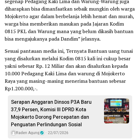
segenap Pedagang Kaki Lima dan Warung-Warung juga
diharapkan bisa dimanfaatkan sebaik mungkin oleh warga
Mojokerto agar dalam berbelanja lebih hemat dan murah,
warga bisa memberikan masukan pada Jajaran Kodim
0815 PKL dan Warung mana yang belum dikasih bantuan
bisa mengajukanya pada Dandim” jelasnya.
Sesuai pantauan media ini, Ternyata Bantuan uang tunai
yang disalurkan melalui Kodim 0815 kali ini cukup besar
yakni sebesar Rp. 12 Miliar dan akan disalurkan kepada
10.000 Pedagang Kaki Lima dan warung di Mojokerto
Raya yang masing-masing menerima bantuan sebesar
Rp1.200.000,-.
Serapan Anggaran Dinsos P3A Baru
37,9 Persen, Komisi III DPRD Kota
Mojokerto Dorong Percepatan dan
Penguatan Perlindungan Sosial
Raden Agung
22/07/2026