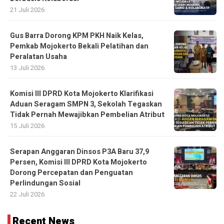
21 Juli 2026
Gus Barra Dorong KPM PKH Naik Kelas,
Pemkab Mojokerto Bekali Pelatihan dan
Peralatan Usaha
13 Juli 2026
Komisi III DPRD Kota Mojokerto Klarifikasi
Aduan Seragam SMPN 3, Sekolah Tegaskan
Tidak Pernah Mewajibkan Pembelian Atribut
15 Juli 2026
Serapan Anggaran Dinsos P3A Baru 37,9
Persen, Komisi III DPRD Kota Mojokerto
Dorong Percepatan dan Penguatan
Perlindungan Sosial
22 Juli 2026
Recent News