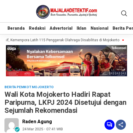
Beranda
Beranda
Redaksi
Redaksi
Advertorial
Advertorial
Iklan
Iklan
Nasional
Nasional
Berita P
Berita P
sif, Kemenpora Latih 115 Penggerak Olahraga Disabilitas di Mojokerto
Realis
BERITA PEMKOT MOJOKERTO
Wali Kota Mojokerto Hadiri Rapat
Paripurna, LKPJ 2024 Disetujui dengan
Sejumlah Rekomendasi
Raden Agung
24 Mar 2025 - 07:41 WIB