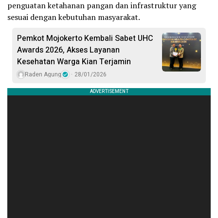
penguatan ketahanan pangan dan infrastruktur yang
sesuai dengan kebutuhan masyarakat.
Pemkot Mojokerto Kembali Sabet UHC
Awards 2026, Akses Layanan
Kesehatan Warga Kian Terjamin
Raden Agung
28/01/2026