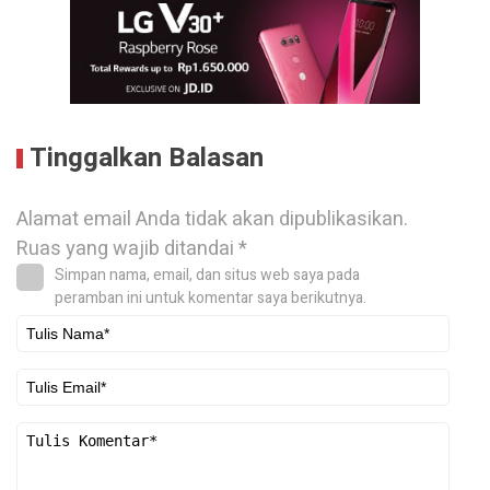
Tinggalkan Balasan
Alamat email Anda tidak akan dipublikasikan.
Ruas yang wajib ditandai
*
Simpan nama, email, dan situs web saya pada
peramban ini untuk komentar saya berikutnya.