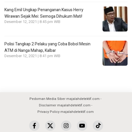
Kang Emil Ungkap Penanganan Kasus Herry
Wirawan Sejak Mei: Semoga Dihukum Mati!
Desember 12, 2021 | 8:45 pm WIB
Polisi Tangkap 2 Pelaku yang Coba Bobol Mesin
ATM di Nanga Mahap, Kalbar
Desember 12, 2021 | 8:41 pm WIB
Pedoman Media Siber majalahdetektif.com
Disclaimer majalahdetektif.com
Privacy Policy majalahdetektif.com