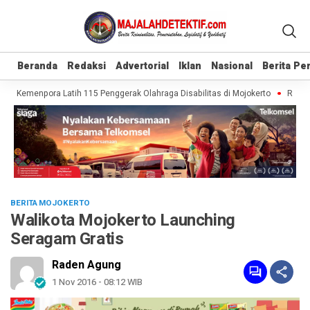
Beranda
Beranda
Redaksi
Redaksi
Advertorial
Advertorial
Iklan
Iklan
Nasional
Nasional
Berita P
Berita P
f, Kemenpora Latih 115 Penggerak Olahraga Disabilitas di Mojokerto
Realisa
BERITA MOJOKERTO
Walikota Mojokerto Launching
Seragam Gratis
Raden Agung
1 Nov 2016 - 08:12 WIB