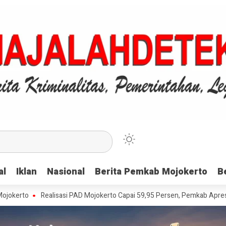
al
al
Iklan
Iklan
Nasional
Nasional
Berita Pemkab Mojokerto
Berita Pemkab Mojokerto
B
B
ealisasi PAD Mojokerto Capai 59,95 Persen, Pemkab Apresiasi Wajib Paj