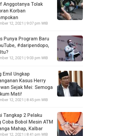
f Anggotanya Tolak
oran Korban
ampokan
ber 12, 2021 | 9:07 pm WIB
es Punya Program Baru
ouTube, #daripendopo,
Itu?
ber 12, 2021 | 9:03 pm WIB
g Emil Ungkap
anganan Kasus Herry
awan Sejak Mei: Semoga
kum Mati!
ber 12, 2021 | 8:45 pm WIB
si Tangkap 2 Pelaku
g Coba Bobol Mesin ATM
anga Mahap, Kalbar
ber 12, 2021 | 8:41 pm WIB