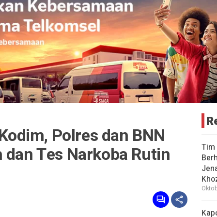
R
odim, Polres dan BNN
Tim 
h dan Tes Narkoba Rutin
Berh
Jena
Khoz
Oktob
Kap