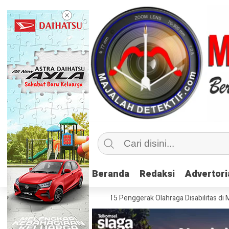
Beranda
Beranda
Redaksi
Redaksi
Advertori
Advertori
, Kemenpora Latih 115 Penggerak Olahraga Disabilitas di Mojokerto
R