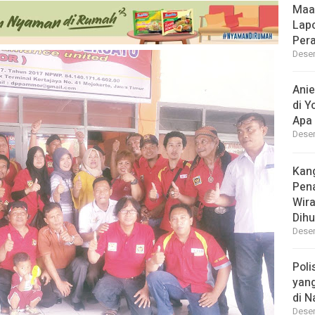
Maa
Lap
Per
Desem
Ani
di Y
Apa 
Desem
Kan
Pen
Wir
Dihu
Desem
Poli
yan
di N
Desem