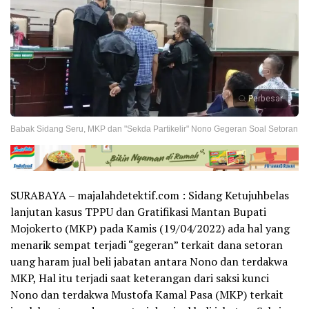
Perbesar
Babak Sidang Seru, MKP dan "Sekda Partikelir" Nono Gegeran Soal Setoran
SURABAYA – majalahdetektif.com : Sidang Ketujuhbelas
lanjutan kasus TPPU dan Gratifikasi Mantan Bupati
Mojokerto (MKP) pada Kamis (19/04/2022) ada hal yang
menarik sempat terjadi “gegeran” terkait dana setoran
uang haram jual beli jabatan antara Nono dan terdakwa
MKP, Hal itu terjadi saat keterangan dari saksi kunci
Nono dan terdakwa Mustofa Kamal Pasa (MKP) terkait