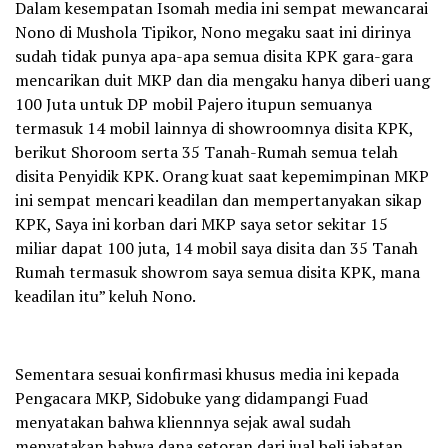
Dalam kesempatan Isomah media ini sempat mewancarai
Nono di Mushola Tipikor, Nono megaku saat ini dirinya
sudah tidak punya apa-apa semua disita KPK gara-gara
mencarikan duit MKP dan dia mengaku hanya diberi uang
100 Juta untuk DP mobil Pajero itupun semuanya
termasuk 14 mobil lainnya di showroomnya disita KPK,
berikut Shoroom serta 35 Tanah-Rumah semua telah
disita Penyidik KPK. Orang kuat saat kepemimpinan MKP
ini sempat mencari keadilan dan mempertanyakan sikap
KPK, Saya ini korban dari MKP saya setor sekitar 15
miliar dapat 100 juta, 14 mobil saya disita dan 35 Tanah
Rumah termasuk showrom saya semua disita KPK, mana
keadilan itu” keluh Nono.
Sementara sesuai konfirmasi khusus media ini kepada
Pengacara MKP, Sidobuke yang didampangi Fuad
menyatakan bahwa kliennnya sejak awal sudah
menyatakan bahwa dana setoran dari jual beli jabatan