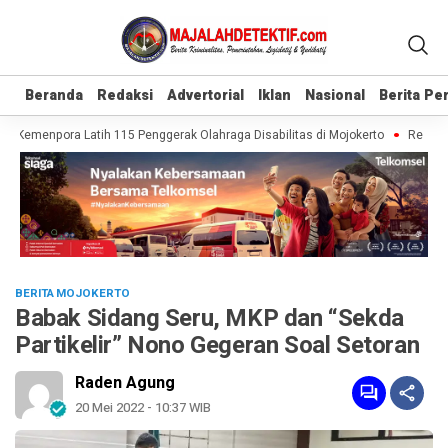
Beranda
Beranda
Redaksi
Redaksi
Advertorial
Advertorial
Iklan
Iklan
Nasional
Nasional
Berita P
Berita P
 Kemenpora Latih 115 Penggerak Olahraga Disabilitas di Mojokerto
Realisasi 
BERITA MOJOKERTO
Babak Sidang Seru, MKP dan “Sekda
Partikelir” Nono Gegeran Soal Setoran
Raden Agung
20 Mei 2022 - 10:37 WIB