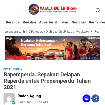
Beranda
Beranda
Redaksi
Redaksi
Advertorial
Advertorial
Iklan
Iklan
Nasional
Nasional
Berita P
Berita P
 Kemenpora Latih 115 Penggerak Olahraga Disabilitas di Mojokerto
Realisasi 
ADVERTORIAL
Bapemperda. Sepakati Delapan
Raperda untuk Propemperda Tahun
2021
Raden Agung
2 Okt 2020 - 02:55 WIB