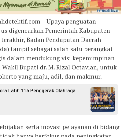
ahdetektif.com – Upaya penguatan
erus digencarkan Pemerintah Kabupaten
 terakhir, Badan Pendapatan Daerah
a) tampil sebagai salah satu perangkat
egis dalam mendukung visi kepemimpinan
kil Bupati dr. M. Rizal Octavian, untuk
erto yang maju, adil, dan makmur.
ora Latih 115 Penggerak Olahraga
ebijakan serta inovasi pelayanan di bidang
tidak hanya berfokus pada peningkatan