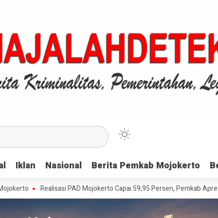
al
al
Iklan
Iklan
Nasional
Nasional
Berita Pemkab Mojokerto
Berita Pemkab Mojokerto
B
B
Realisasi PAD Mojokerto Capai 59,95 Persen, Pemkab Apresiasi Wajib