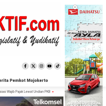
erita Pemkot Mojokerto
erita Pemkot Mojokerto
 Pajak Lewat Undian PKB
Satpol PP Mojokerto Sisir 15 Titik, Peredara