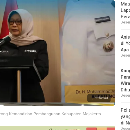
Maa
Lap
Per
Desem
Ani
di Y
Apa 
Desem
Kan
Pen
Wir
Dihu
Desem
Perbesar
Poli
 Dorong Kemandirian Pembangunan Kabupaten Mojokerto
yan
di N
Desem