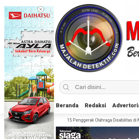
Beranda
Beranda
Redaksi
Redaksi
Advertori
Advertori
usif, Kemenpora Latih 115 Penggerak Olahraga Disabilitas di Mojokerto