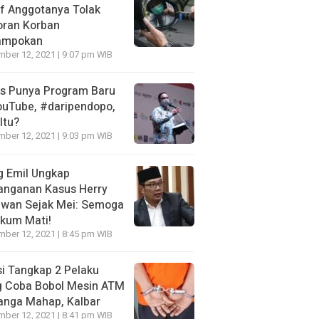
f Anggotanya Tolak
oran Korban
ampokan
ber 12, 2021 | 9:07 pm WIB
es Punya Program Baru
ouTube, #daripendopo,
Itu?
ber 12, 2021 | 9:03 pm WIB
g Emil Ungkap
anganan Kasus Herry
awan Sejak Mei: Semoga
kum Mati!
ber 12, 2021 | 8:45 pm WIB
si Tangkap 2 Pelaku
g Coba Bobol Mesin ATM
anga Mahap, Kalbar
ber 12, 2021 | 8:41 pm WIB