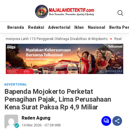
Beranda
Beranda
Redaksi
Redaksi
Advertorial
Advertorial
Iklan
Iklan
Nasional
Nasional
Berita P
Berita P
Kemenpora Latih 115 Penggerak Olahraga Disabilitas di Mojokerto
Realisasi P
ADVERTORIAL
Bapenda Mojokerto Perketat
Penagihan Pajak, Lima Perusahaan
Kena Surat Paksa Rp 4,9 Miliar
Raden Agung
14 Mei 2026 - 07:38 WIB