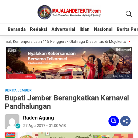
Beranda
Beranda
Redaksi
Redaksi
Advertorial
Advertorial
Iklan
Iklan
Nasional
Nasional
Berita P
Berita P
lusif, Kemenpora Latih 115 Penggerak Olahraga Disabilitas di Mojokerto
Real
BERITA JEMBER
Bupati Jember Berangkatkan Karnaval
Pandhalungan
Raden Agung
27 Agu 2017 - 01:00 WIB