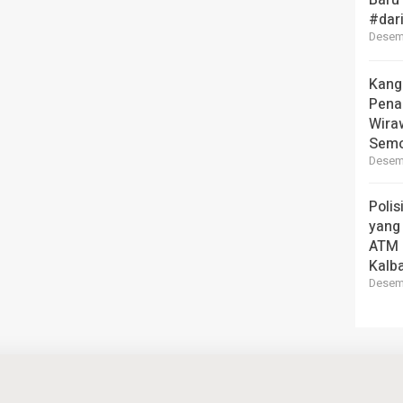
Baru
#dar
Desemb
Kang
Pena
Wira
Semo
Desemb
Polis
yang
ATM 
Kalb
Desemb