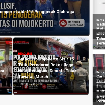
HEADLI
Baru 37,9 Persen, Komisi III DPRD Kota
Doron
 dan Penguatan Perlindungan Sosial
Disab
5 hari y
HEADLINE
Komisi III DPRD Kota Mojokerto
Klarifikasi Aduan Seragam SMPN
HEADLI
ebih
3, Sekolah Tegaskan Tidak
Reali
Pernah Mewajibkan Pembelian
59,95
Atribut
Wajib
3 minggu yang lalu
1 mingg