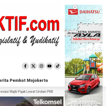
erita Pemkot Mojokerto
erita Pemkot Mojokerto
ajib Pajak Lewat Undian PKB
Satpol PP Mojokerto Sisir 15 Titik, Pere