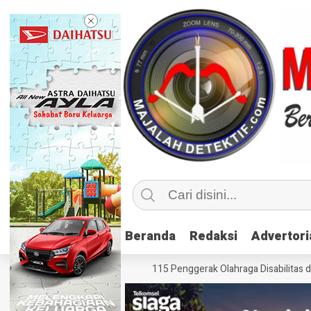
Beranda
Beranda
Redaksi
Redaksi
Advertori
Advertori
 Inklusif, Kemenpora Latih 115 Penggerak Olahraga Disabilitas di Mojok