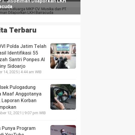
ita Terbaru
DVI Polda Jatim Telah
sil Identifikasi 55
zah Santri Ponpes Al
iny Sidoarjo
r 14, 2025 | 4:44 am WIB
lsek Pulogadung
a Maaf Anggotanya
k Laporan Korban
mpokan
er 12, 2021 | 9:07 pm WIB
s Punya Program