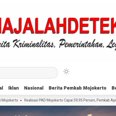
al
al
Iklan
Iklan
Nasional
Nasional
Berita Pemkab Mojokerto
Berita Pemkab Mojokerto
B
B
erto
Realisasi PAD Mojokerto Capai 59,95 Persen, Pemkab Apresiasi W