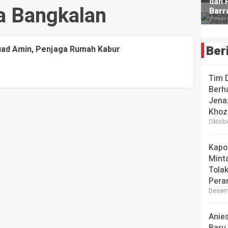
a Bangkalan
Ber
uad Amin, Penjaga Rumah Kabur
Tim 
Berha
Jena
Khoz
Oktobe
Kapo
Mint
Tola
Pera
Desemb
Anie