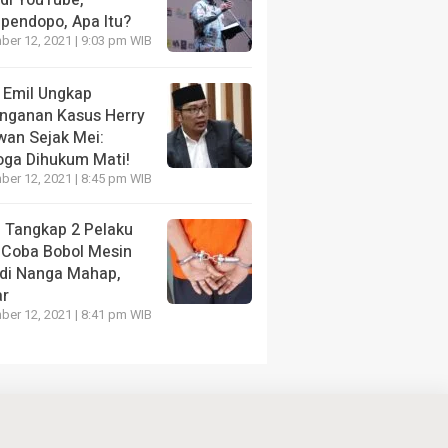
 di YouTube,
ipendopo, Apa Itu?
er 12, 2021 | 9:03 pm WIB
 Emil Ungkap
nganan Kasus Herry
wan Sejak Mei:
ga Dihukum Mati!
er 12, 2021 | 8:45 pm WIB
i Tangkap 2 Pelaku
 Coba Bobol Mesin
di Nanga Mahap,
ar
er 12, 2021 | 8:41 pm WIB