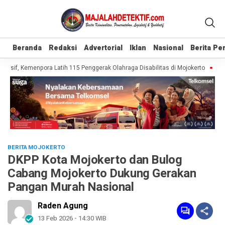
Beranda
Beranda
Redaksi
Redaksi
Advertorial
Advertorial
Iklan
Iklan
Nasional
Nasional
Berita P
Berita P
usif, Kemenpora Latih 115 Penggerak Olahraga Disabilitas di Mojokerto
Reali
BERITA MOJOKERTO
DKPP Kota Mojokerto dan Bulog
Cabang Mojokerto Dukung Gerakan
Pangan Murah Nasional
Raden Agung
13 Feb 2026 - 14:30 WIB