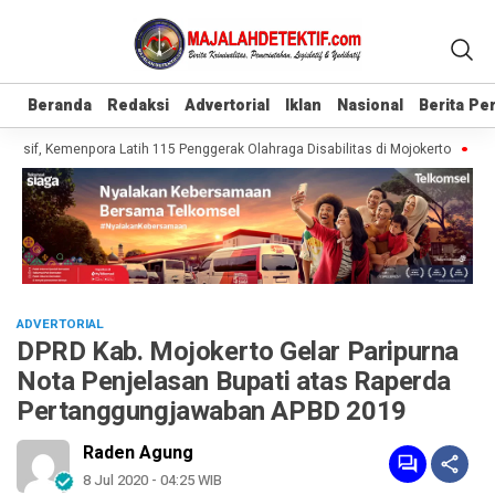
Beranda
Beranda
Redaksi
Redaksi
Advertorial
Advertorial
Iklan
Iklan
Nasional
Nasional
Berita P
Berita P
usif, Kemenpora Latih 115 Penggerak Olahraga Disabilitas di Mojokerto
Reali
ADVERTORIAL
DPRD Kab. Mojokerto Gelar Paripurna
Nota Penjelasan Bupati atas Raperda
Pertanggungjawaban APBD 2019
Raden Agung
8 Jul 2020 - 04:25 WIB