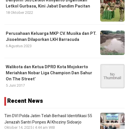
Danyonif 503 Letkol Roliyanto Digantikan
Letkol Gurbasa, Kini Jabat Dandim Pacitan
18 Oktober 2022
Perusahaan Keluarga MKP CV. Musika dan PT.
Jisoelman Dilaporkan LKH Barracuda
6 Agustus 2023
Walikota dan Ketua DPRD Kota Mojokerto
Meriahkan Nobar Liga Champion Dan Sahur
On The Street’
5 Juni 2017
Recent News
Tim DVI Polda Jatim Telah Berhasil Identifikasi 55
Jenazah Santri Ponpes Al Khoziny Sidoarjo
Oktober 14, 2025 | 4:44 am WIB