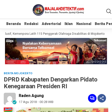
Beranda
Beranda
Redaksi
Redaksi
Advertorial
Advertorial
Iklan
Iklan
Nasional
Nasional
Berita P
Berita P
klusif, Kemenpora Latih 115 Penggerak Olahraga Disabilitas di Mojokerto
Rea
BERITA MOJOKERTO
DPRD Kabupaten Dengarkan Pidato
Kenegaraan Presiden RI
Raden Agung
17 Agu 2018 - 00:28 WIB