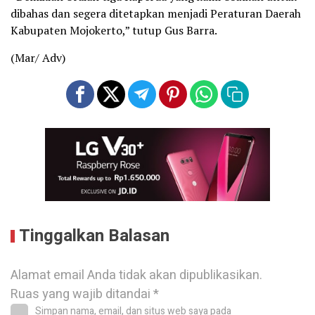
dibahas dan segera ditetapkan menjadi Peraturan Daerah
Kabupaten Mojokerto,” tutup Gus Barra.
(Mar/ Adv)
Tinggalkan Balasan
Alamat email Anda tidak akan dipublikasikan.
Ruas yang wajib ditandai
*
Simpan nama, email, dan situs web saya pada