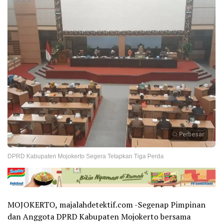
Perbesar
DPRD Kabupaten Mojokerto Segera Tetapkan Tiga Perda
MOJOKERTO, majalahdetektif.com -Segenap Pimpinan
dan Anggota DPRD Kabupaten Mojokerto bersama