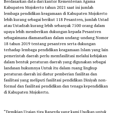
Berdasarkan data dari kantor Kementerian Agama
Kabupaten Mojokerto tahun 2021 saat ini jumlah
lembaga pendidikan keagamaan di Kabupaten Mojokerto
lebih kurang sebagai berikut 118 Pesantren, jumlah Ustad
atau Ustadzah kurang lebih sebanyak 7500 orang dalam
upaya lebih memberikan dukungan kepada Pesantren
sebagaimana diamanatkan dalam undang-undang Nomor
18 tahun 2019 tentang pesantren serta dukungan
terhadap lembaga pendidikan keagamaan Islam yang lain
pemerintah daerah perlu memfasilitasi melalui kebijakan
dalam bentuk peraturan daerah yang digunakan sebagai
landasan hukumnya Untuk itu dalam ruang lingkup
peraturan daerah ini diatur pemberian fasilitas dan
fasilitasi yang meliputi fasilitasi pendidikan Diniyah non-
formal dan fasilitasi pendidikan dan tenaga kependidikan
di Kabupaten Mojokerto.
“Demikian Uraian tiga Raperda yang kami Usulkan untuk