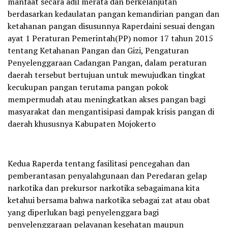
manfaat secara adil merata dan berkelanjutan
berdasarkan kedaulatan pangan kemandirian pangan dan
ketahanan pangan disusunnya Raperdaini sesuai dengan
ayat 1 Peraturan Pemerintah(PP) nomor 17 tahun 2015
tentang Ketahanan Pangan dan Gizi, Pengaturan
Penyelenggaraan Cadangan Pangan, dalam peraturan
daerah tersebut bertujuan untuk mewujudkan tingkat
kecukupan pangan terutama pangan pokok
mempermudah atau meningkatkan akses pangan bagi
masyarakat dan mengantisipasi dampak krisis pangan di
daerah khususnya Kabupaten Mojokerto
Kedua Raperda tentang fasilitasi pencegahan dan
pemberantasan penyalahgunaan dan Peredaran gelap
narkotika dan prekursor narkotika sebagaimana kita
ketahui bersama bahwa narkotika sebagai zat atau obat
yang diperlukan bagi penyelenggara bagi
penyelenggaraan pelayanan kesehatan maupun