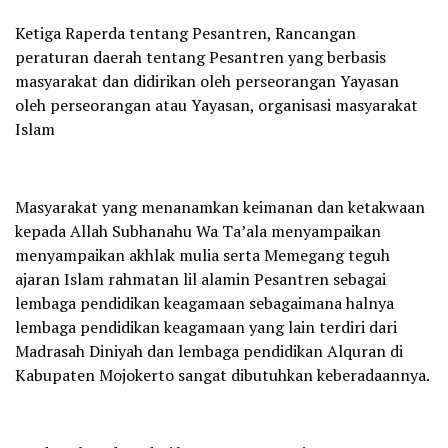
Ketiga Raperda tentang Pesantren, Rancangan
peraturan daerah tentang Pesantren yang berbasis
masyarakat dan didirikan oleh perseorangan Yayasan
oleh perseorangan atau Yayasan, organisasi masyarakat
Islam
Masyarakat yang menanamkan keimanan dan ketakwaan
kepada Allah Subhanahu Wa Ta’ala menyampaikan
menyampaikan akhlak mulia serta Memegang teguh
ajaran Islam rahmatan lil alamin Pesantren sebagai
lembaga pendidikan keagamaan sebagaimana halnya
lembaga pendidikan keagamaan yang lain terdiri dari
Madrasah Diniyah dan lembaga pendidikan Alquran di
Kabupaten Mojokerto sangat dibutuhkan keberadaannya.