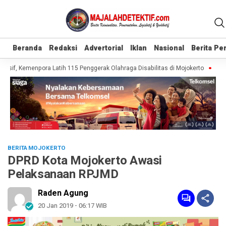
Beranda
Beranda
Redaksi
Redaksi
Advertorial
Advertorial
Iklan
Iklan
Nasional
Nasional
Berita P
Berita P
sif, Kemenpora Latih 115 Penggerak Olahraga Disabilitas di Mojokerto
Reali
BERITA MOJOKERTO
DPRD Kota Mojokerto Awasi
Pelaksanaan RPJMD
Raden Agung
20 Jan 2019 - 06:17 WIB