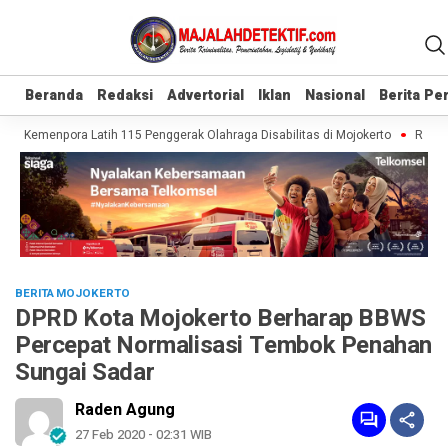
Beranda
Beranda
Redaksi
Redaksi
Advertorial
Advertorial
Iklan
Iklan
Nasional
Nasional
Berita P
Berita P
f, Kemenpora Latih 115 Penggerak Olahraga Disabilitas di Mojokerto
Realisas
BERITA MOJOKERTO
DPRD Kota Mojokerto Berharap BBWS
Percepat Normalisasi Tembok Penahan
Sungai Sadar
Raden Agung
27 Feb 2020 - 02:31 WIB