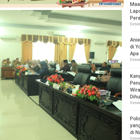
Maa
Lap
Per
Desem
Ani
di Y
Apa 
Desem
Kan
Pen
Wir
Dihu
Desem
Poli
yan
di N
Desem