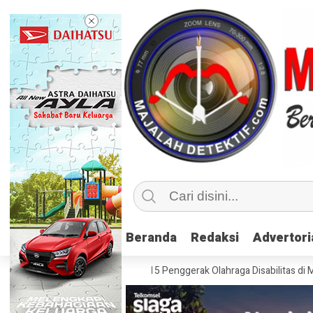
Beranda
Beranda
Redaksi
Redaksi
Advertori
Advertori
if, Kemenpora Latih 115 Penggerak Olahraga Disabilitas di Mojokerto