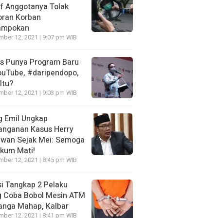
f Anggotanya Tolak
oran Korban
ampokan
ber 12, 2021 | 9:07 pm WIB
es Punya Program Baru
ouTube, #daripendopo,
Itu?
ber 12, 2021 | 9:03 pm WIB
g Emil Ungkap
anganan Kasus Herry
awan Sejak Mei: Semoga
kum Mati!
ber 12, 2021 | 8:45 pm WIB
si Tangkap 2 Pelaku
g Coba Bobol Mesin ATM
anga Mahap, Kalbar
ber 12, 2021 | 8:41 pm WIB