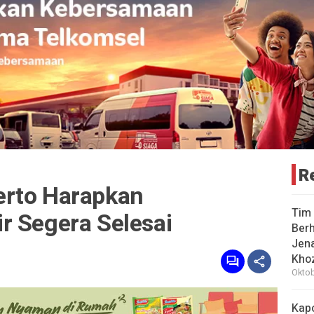
R
erto Harapkan
Tim 
r Segera Selesai
Berh
Jena
Khoz
Oktob
Kap