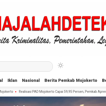
al
al
Iklan
Iklan
Nasional
Nasional
Berita Pemkab Mojokerto
Berita Pemkab Mojokerto
B
B
Realisasi PAD Mojokerto Capai 59,95 Persen, Pemkab Apresiasi Wajib Pa