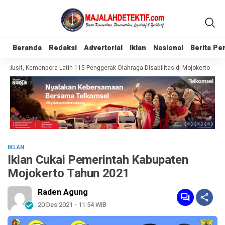
Beranda
Beranda
Redaksi
Redaksi
Advertorial
Advertorial
Iklan
Iklan
Nasional
Nasional
Berita P
Berita P
nklusif, Kemenpora Latih 115 Penggerak Olahraga Disabilitas di Mojokerto
Re
IKLAN
Iklan Cukai Pemerintah Kabupaten
Mojokerto Tahun 2021
Raden Agung
20 Des 2021 - 11:54 WIB