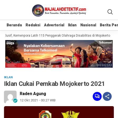
Beranda
Beranda
Redaksi
Redaksi
Advertorial
Advertorial
Iklan
Iklan
Nasional
Nasional
Berita P
Berita P
klusif, Kemenpora Latih 115 Penggerak Olahraga Disabilitas di Mojokerto
Re
IKLAN
Iklan Cukai Pemkab Mojokerto 2021
Raden Agung
12 Okt 2021 - 00:27 WIB