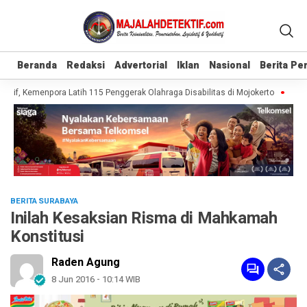
Beranda
Beranda
Redaksi
Redaksi
Advertorial
Advertorial
Iklan
Iklan
Nasional
Nasional
Berita P
Berita P
sif, Kemenpora Latih 115 Penggerak Olahraga Disabilitas di Mojokerto
Realis
BERITA SURABAYA
Inilah Kesaksian Risma di Mahkamah
Konstitusi
Raden Agung
8 Jun 2016 - 10:14 WIB