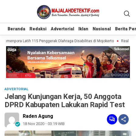
Beranda
Beranda
Redaksi
Redaksi
Advertorial
Advertorial
Iklan
Iklan
Nasional
Nasional
Berita P
Berita P
Kemenpora Latih 115 Penggerak Olahraga Disabilitas di Mojokerto
Realisasi P
ADVERTORIAL
Jelang Kunjungan Kerja, 50 Anggota
DPRD Kabupaten Lakukan Rapid Test
Raden Agung
18 Nov 2020 - 03:19 WIB