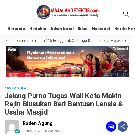
Beranda
Beranda
Redaksi
Redaksi
Advertorial
Advertorial
Iklan
Iklan
Nasional
Nasional
Berita P
Berita P
lusif, Kemenpora Latih 115 Penggerak Olahraga Disabilitas di Mojokerto
Real
ADVERTORIAL
Jelang Purna Tugas Wali Kota Makin
Rajin Blusukan Beri Bantuan Lansia &
Usaha Masjid
Raden Agung
1 Des 2023 - 07:49 WIB