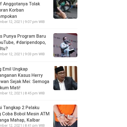
f Anggotanya Tolak
oran Korban
ampokan
ber 12, 2021 | 9:07 pm WIB
es Punya Program Baru
ouTube, #daripendopo,
Itu?
ber 12, 2021 | 9:03 pm WIB
g Emil Ungkap
anganan Kasus Herry
awan Sejak Mei: Semoga
kum Mati!
ber 12, 2021 | 8:45 pm WIB
si Tangkap 2 Pelaku
g Coba Bobol Mesin ATM
anga Mahap, Kalbar
ber 12, 2021 | 8:41 pm WIB