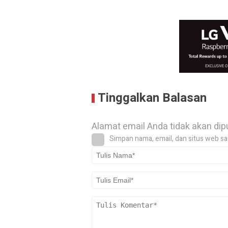
Tinggalkan Balasan
Alamat email Anda tidak akan dip
Simpan nama, email, dan situs web sa