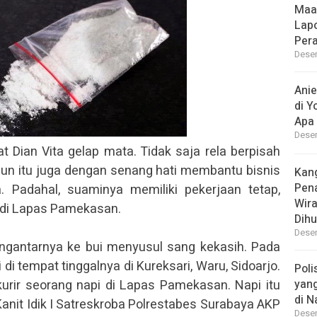
Maa
Lap
Per
Desem
Ani
di Y
Apa 
Desem
Dian Vita gelap mata. Tidak saja rela berpisah
un itu juga dengan senang hati membantu bisnis
Kan
Pen
. Padahal, suaminya memiliki pekerjaan tetap,
Wir
di Lapas Pamekasan.
Dihu
Desem
engantarnya ke bui menyusul sang kekasih. Pada
i di tempat tinggalnya di Kureksari, Waru, Sidoarjo.
Poli
urir seorang napi di Lapas Pamekasan. Napi itu
yan
di N
Kanit Idik I Satreskroba Polrestabes Surabaya AKP
Desem