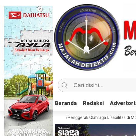
Beranda
Beranda
Redaksi
Redaksi
Advertori
Advertori
if, Kemenpora Latih 115 Penggerak Olahraga Disabilitas di Mojokerto