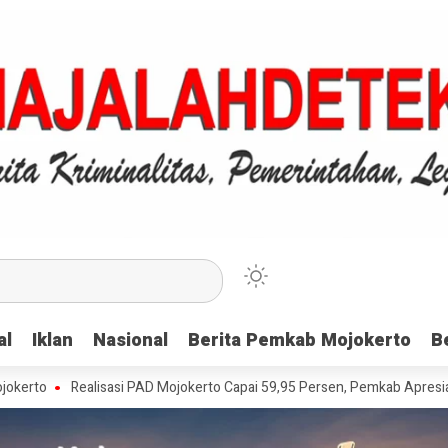
al
al
Iklan
Iklan
Nasional
Nasional
Berita Pemkab Mojokerto
Berita Pemkab Mojokerto
B
B
Realisasi PAD Mojokerto Capai 59,95 Persen, Pemkab Apresiasi Wajib P