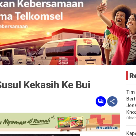
R
usul Kekasih Ke Bui
Tim 
Berh
Jena
Khoz
Oktob
Kap