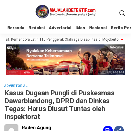
Beranda
Beranda
Redaksi
Redaksi
Advertorial
Advertorial
Iklan
Iklan
Nasional
Nasional
Berita P
Berita P
sif, Kemenpora Latih 115 Penggerak Olahraga Disabilitas di Mojokerto
Realis
ADVERTORIAL
Kasus Dugaan Pungli di Puskesmas
Dawarblandong, DPRD dan Dinkes
Tegas: Harus Diusut Tuntas oleh
Inspektorat
Raden Agung