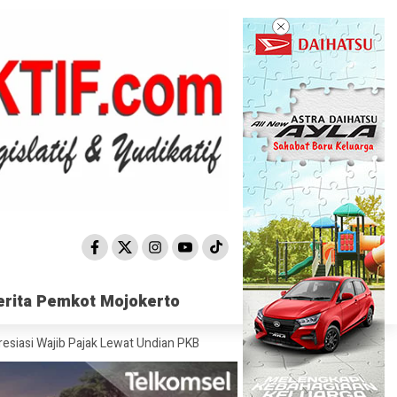
erita Pemkot Mojokerto
erita Pemkot Mojokerto
ib Pajak Lewat Undian PKB
Satpol PP Mojokerto Sisir 15 Titik, Pereda