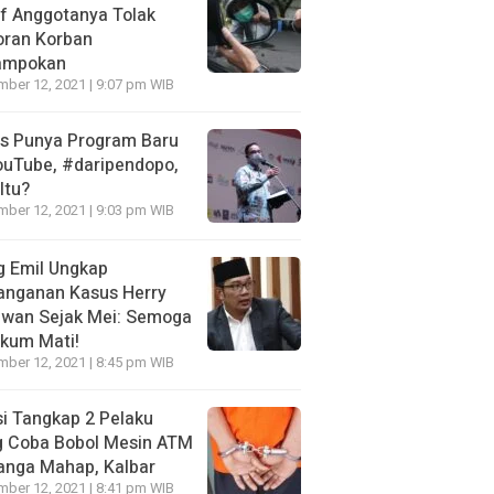
f Anggotanya Tolak
oran Korban
ampokan
ber 12, 2021 | 9:07 pm WIB
es Punya Program Baru
ouTube, #daripendopo,
Itu?
ber 12, 2021 | 9:03 pm WIB
g Emil Ungkap
anganan Kasus Herry
awan Sejak Mei: Semoga
kum Mati!
ber 12, 2021 | 8:45 pm WIB
si Tangkap 2 Pelaku
g Coba Bobol Mesin ATM
anga Mahap, Kalbar
ber 12, 2021 | 8:41 pm WIB