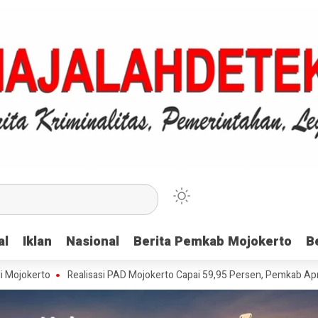
al
al
Iklan
Iklan
Nasional
Nasional
Berita Pemkab Mojokerto
Berita Pemkab Mojokerto
B
B
to
Realisasi PAD Mojokerto Capai 59,95 Persen, Pemkab Apresiasi Waj