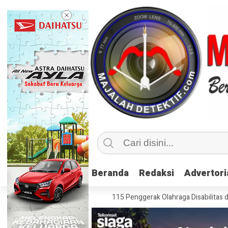
Beranda
Beranda
Redaksi
Redaksi
Advertori
Advertori
nklusif, Kemenpora Latih 115 Penggerak Olahraga Disabilitas di Mojoker