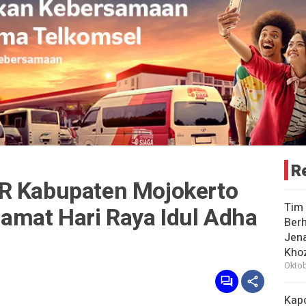
R
R Kabupaten Mojokerto
Tim 
mat Hari Raya Idul Adha
Berh
Jena
Khoz
Oktob
Kap