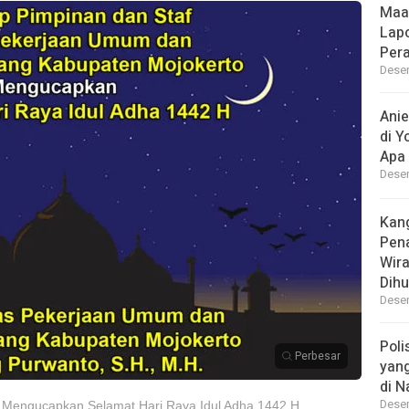
Maa
Lap
Per
Desem
Ani
di Y
Apa 
Desem
Kan
Pen
Wir
Dihu
Desem
Poli
Perbesar
yan
di N
Desem
 Mengucapkan Selamat Hari Raya Idul Adha 1442 H