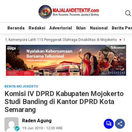
Beranda
Beranda
Redaksi
Redaksi
Advertorial
Advertorial
Iklan
Iklan
Nasional
Nasional
Berita P
Berita P
sif, Kemenpora Latih 115 Penggerak Olahraga Disabilitas di Mojokerto
Realis
BERITA MOJOKERTO
Komisi IV DPRD Kabupaten Mojokerto
Studi Banding di Kantor DPRD Kota
Semarang
Raden Agung
19 Jun 2019 - 12:03 WIB