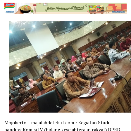
Mojokerto – majalahdetektif.com : Kegiatan Studi
banding Komisi IV (bidang kesejahteraan rakyat) DPRD