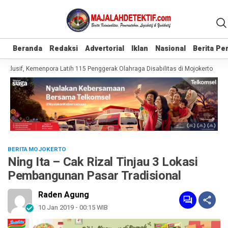
Beranda
Beranda
Redaksi
Redaksi
Advertorial
Advertorial
Iklan
Iklan
Nasional
Nasional
Berita P
Berita P
klusif, Kemenpora Latih 115 Penggerak Olahraga Disabilitas di Mojokerto
Rea
BERITA MOJOKERTO
Ning Ita – Cak Rizal Tinjau 3 Lokasi
Pembangunan Pasar Tradisional
Raden Agung
10 Jan 2019 - 00:15 WIB