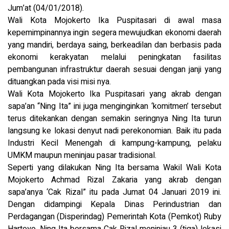
Jum’at (04/01/2018).
Wali Kota Mojokerto Ika Puspitasari di awal masa
kepemimpinannya ingin segera mewujudkan ekonomi daerah
yang mandiri, berdaya saing, berkeadilan dan berbasis pada
ekonomi kerakyatan melalui peningkatan fasilitas
pembangunan infrastruktur daerah sesuai dengan janji yang
dituangkan pada visi misi nya.
Wali Kota Mojokerto Ika Puspitasari yang akrab dengan
sapa’an “Ning Ita” ini juga menginginkan ‘komitmen’ tersebut
terus ditekankan dengan semakin seringnya Ning Ita turun
langsung ke lokasi denyut nadi perekonomian. Baik itu pada
Industri Kecil Menengah di kampung-kampung, pelaku
UMKM maupun meninjau pasar tradisional.
Seperti yang dilakukan Ning Ita bersama Wakil Wali Kota
Mojokerto Achmad Rizal Zakaria yang akrab dengan
sapa’anya ‘Cak Rizal” itu pada Jumat 04 Januari 2019 ini.
Dengan didampingi Kepala Dinas Perindustrian dan
Perdagangan (Disperindag) Pemerintah Kota (Pemkot) Ruby
Hartoyo, Ning Ita bersama Cak Rizal meninjau 3 (tiga) lokasi