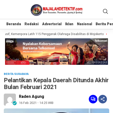
Beranda
Beranda
Redaksi
Redaksi
Advertorial
Advertorial
Iklan
Iklan
Nasional
Nasional
Berita P
Berita P
usif, Kemenpora Latih 115 Penggerak Olahraga Disabilitas di Mojokerto
Real
BERITA SURABAYA
Pelantikan Kepala Daerah Ditunda Akhir
Bulan Februari 2021
Raden Agung
16 Feb 2021 - 14:25 WIB