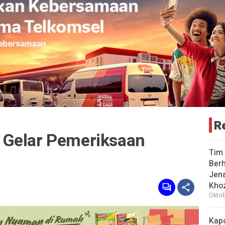
R
 Gelar Pemeriksaan
Tim 
Berh
Jena
Khoz
Oktob
Kap