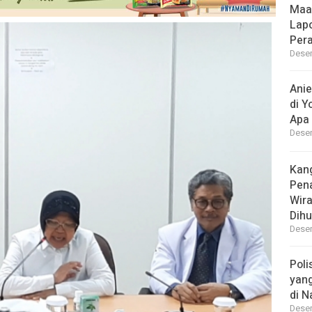
Maa
Lap
Per
Desem
Ani
di Y
Apa 
Desem
Kan
Pen
Wir
Dihu
Desem
Poli
yan
di N
Desem