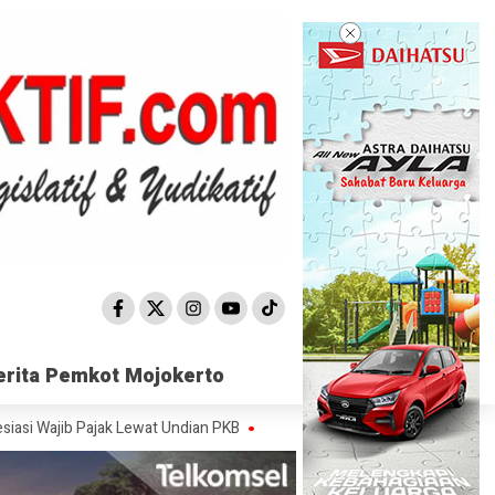
erita Pemkot Mojokerto
erita Pemkot Mojokerto
 Pajak Lewat Undian PKB
Satpol PP Mojokerto Sisir 15 Titik, Peredara