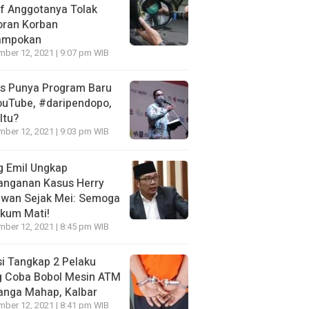
f Anggotanya Tolak
oran Korban
ampokan
ber 12, 2021 | 9:07 pm WIB
es Punya Program Baru
ouTube, #daripendopo,
Itu?
ber 12, 2021 | 9:03 pm WIB
g Emil Ungkap
anganan Kasus Herry
awan Sejak Mei: Semoga
kum Mati!
ber 12, 2021 | 8:45 pm WIB
si Tangkap 2 Pelaku
g Coba Bobol Mesin ATM
anga Mahap, Kalbar
ber 12, 2021 | 8:41 pm WIB