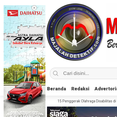
Beranda
Beranda
Redaksi
Redaksi
Advertori
Advertori
usif, Kemenpora Latih 115 Penggerak Olahraga Disabilitas di Mojokerto