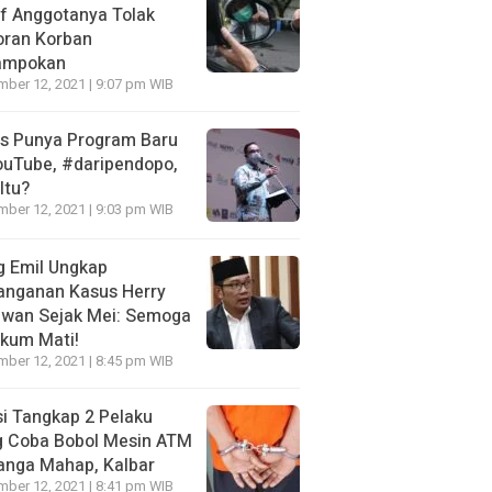
f Anggotanya Tolak
oran Korban
ampokan
ber 12, 2021 | 9:07 pm WIB
es Punya Program Baru
ouTube, #daripendopo,
Itu?
ber 12, 2021 | 9:03 pm WIB
g Emil Ungkap
anganan Kasus Herry
awan Sejak Mei: Semoga
kum Mati!
ber 12, 2021 | 8:45 pm WIB
si Tangkap 2 Pelaku
g Coba Bobol Mesin ATM
anga Mahap, Kalbar
ber 12, 2021 | 8:41 pm WIB