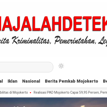
al
al
Iklan
Iklan
Nasional
Nasional
Berita Pemkab Mojokerto
Berita Pemkab Mojokerto
B
B
Mojokerto
Realisasi PAD Mojokerto Capai 59,95 Persen, Pemkab Apres