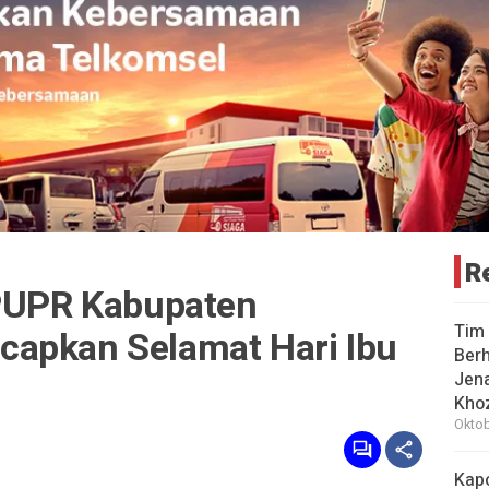
R
 PUPR Kabupaten
Tim 
apkan Selamat Hari Ibu
Berh
Jena
Khoz
Oktob
Kap