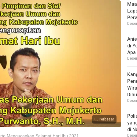
Maa
Lap
Per
Desem
Ani
di Y
Apa 
Desem
Kan
Pen
Wir
Dihu
Desem
Poli
Perbesar
yan
di N
Desem
rto Mengucapkan Selamat Hari Ibu 2021