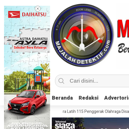
Beranda
Beranda
Redaksi
Redaksi
Advertori
Advertori
ahraga Inklusif, Kemenpora Latih 115 Penggerak Olahraga Disabilitas di 