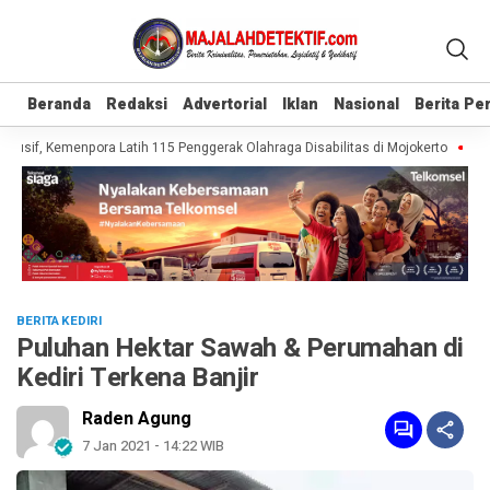
Beranda
Beranda
Redaksi
Redaksi
Advertorial
Advertorial
Iklan
Iklan
Nasional
Nasional
Berita P
Berita P
usif, Kemenpora Latih 115 Penggerak Olahraga Disabilitas di Mojokerto
Reali
BERITA KEDIRI
Puluhan Hektar Sawah & Perumahan di
Kediri Terkena Banjir
Raden Agung
7 Jan 2021 - 14:22 WIB