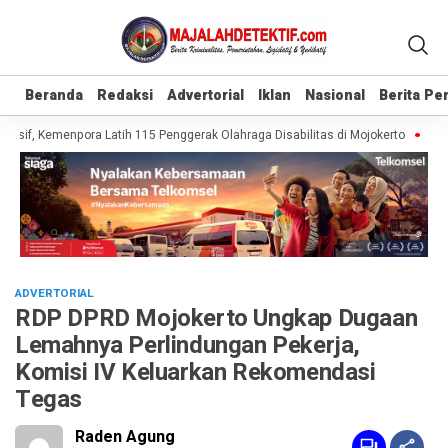
Beranda
Beranda
Redaksi
Redaksi
Advertorial
Advertorial
Iklan
Iklan
Nasional
Nasional
Berita P
Berita P
sif, Kemenpora Latih 115 Penggerak Olahraga Disabilitas di Mojokerto
Reali
ADVERTORIAL
RDP DPRD Mojokerto Ungkap Dugaan
Lemahnya Perlindungan Pekerja,
Komisi IV Keluarkan Rekomendasi
Tegas
Raden Agung