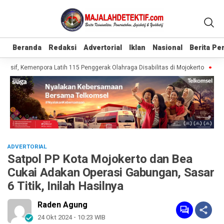
Beranda
Beranda
Redaksi
Redaksi
Advertorial
Advertorial
Iklan
Iklan
Nasional
Nasional
Berita P
Berita P
usif, Kemenpora Latih 115 Penggerak Olahraga Disabilitas di Mojokerto
Reali
ADVERTORIAL
Satpol PP Kota Mojokerto dan Bea
Cukai Adakan Operasi Gabungan, Sasar
6 Titik, Inilah Hasilnya
Raden Agung
24 Okt 2024 - 10:23 WIB