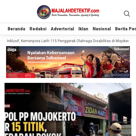
Beranda
Beranda
Redaksi
Redaksi
Advertorial
Advertorial
Iklan
Iklan
Nasional
Nasional
Berita P
Berita P
 Inklusif, Kemenpora Latih 115 Penggerak Olahraga Disabilitas di Mojokerto