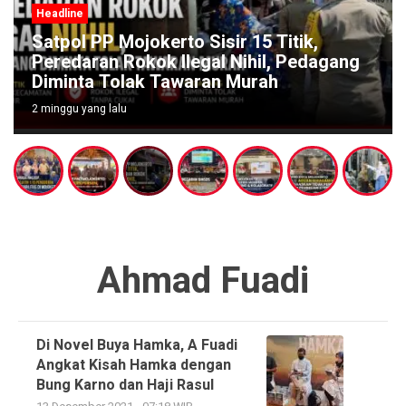
Headline
Satpol PP Mojokerto Sisir 15 Titik,
Peredaran Rokok Ilegal Nihil, Pedagang
Diminta Tolak Tawaran Murah
2 minggu yang lalu
Ahmad Fuadi
Di Novel Buya Hamka, A Fuadi
Angkat Kisah Hamka dengan
Bung Karno dan Haji Rasul