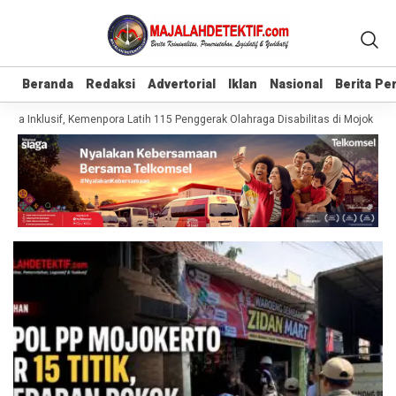
Beranda
Beranda
Redaksi
Redaksi
Advertorial
Advertorial
Iklan
Iklan
Nasional
Nasional
Berita P
Berita P
ga Inklusif, Kemenpora Latih 115 Penggerak Olahraga Disabilitas di Mojokerto