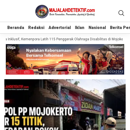
Beranda
Beranda
Redaksi
Redaksi
Advertorial
Advertorial
Iklan
Iklan
Nasional
Nasional
Berita P
Berita P
a Inklusif, Kemenpora Latih 115 Penggerak Olahraga Disabilitas di Mojokerto