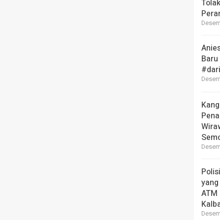
Tola
Pera
Desemb
Anie
Baru
#dar
Desemb
Kang
Pena
Wira
Semo
Desemb
Polis
yang
ATM 
Kalb
Desemb