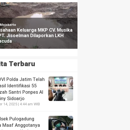
ita Terbaru
DVI Polda Jatim Telah
sil Identifikasi 55
zah Santri Ponpes Al
iny Sidoarjo
r 14, 2025 | 4:44 am WIB
lsek Pulogadung
a Maaf Anggotanya