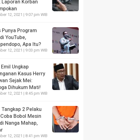
k Laporan Korban
mpokan
er 12, 2021 | 9:07 pm WIB
s Punya Program
 di YouTube,
ipendopo, Apa Itu?
er 12, 2021 | 9:03 pm WIB
 Emil Ungkap
nganan Kasus Herry
wan Sejak Mei:
ga Dihukum Mati!
er 12, 2021 | 8:45 pm WIB
i Tangkap 2 Pelaku
 Coba Bobol Mesin
di Nanga Mahap,
ar
er 12, 2021 | 8:41 pm WIB