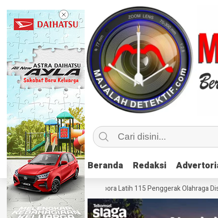
Beranda
Beranda
Redaksi
Redaksi
Advertori
Advertori
Olahraga Inklusif, Kemenpora Latih 115 Penggerak Olahraga Disabilitas d