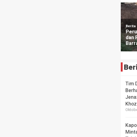
Ber
Tim 
Berha
Jena
Khoz
Oktobe
Kapo
Mint