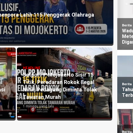
HEADLI
Baru 37,9 Persen, Komisi III DPRD Kota
Doron
 dan Penguatan Perlindungan Sosial
Disab
5 hari y
HEADLINE
Komisi III DPRD Kota Mojokerto
Klarifikasi Aduan Seragam SMPN
HEADLI
ebih
3, Sekolah Tegaskan Tidak
Reali
Pernah Mewajibkan Pembelian
59,95
Atribut
Wajib
3 minggu yang lalu
1 mingg