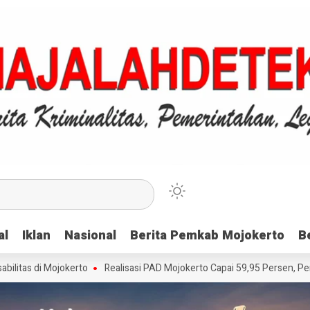
al
al
Iklan
Iklan
Nasional
Nasional
Berita Pemkab Mojokerto
Berita Pemkab Mojokerto
B
B
i Mojokerto
Realisasi PAD Mojokerto Capai 59,95 Persen, Pemkab Apre