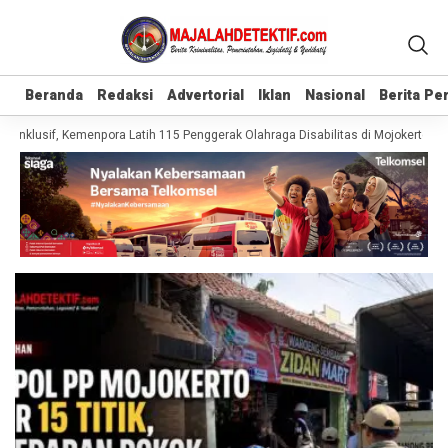
Beranda
Beranda
Redaksi
Redaksi
Advertorial
Advertorial
Iklan
Iklan
Nasional
Nasional
Berita P
Berita P
Inklusif, Kemenpora Latih 115 Penggerak Olahraga Disabilitas di Mojokerto
R