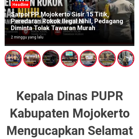
Headline
Satpol PP Mojokerto Sisir 15 Titik,
Peredaran Rokok Ilegal Nihil, Pedagang
Diminta Tolak Tawaran Murah
2 minggu yang lalu
Kepala Dinas PUPR
Kabupaten Mojokerto
Mengucapkan Selamat