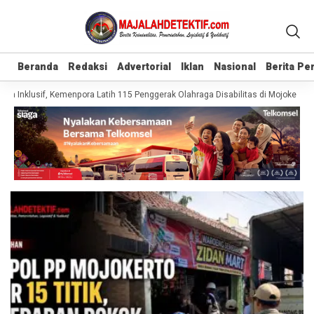
Beranda
Beranda
Redaksi
Redaksi
Advertorial
Advertorial
Iklan
Iklan
Nasional
Nasional
Berita P
Berita P
 Inklusif, Kemenpora Latih 115 Penggerak Olahraga Disabilitas di Mojokerto