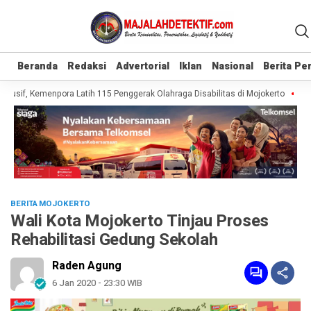
Beranda
Beranda
Redaksi
Redaksi
Advertorial
Advertorial
Iklan
Iklan
Nasional
Nasional
Berita P
Berita P
usif, Kemenpora Latih 115 Penggerak Olahraga Disabilitas di Mojokerto
Real
BERITA MOJOKERTO
Wali Kota Mojokerto Tinjau Proses
Rehabilitasi Gedung Sekolah
Raden Agung
6 Jan 2020 - 23:30 WIB