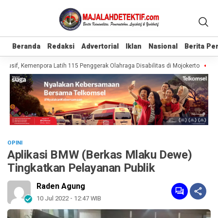
Beranda
Beranda
Redaksi
Redaksi
Advertorial
Advertorial
Iklan
Iklan
Nasional
Nasional
Berita P
Berita P
usif, Kemenpora Latih 115 Penggerak Olahraga Disabilitas di Mojokerto
Reali
OPINI
Aplikasi BMW (Berkas Mlaku Dewe)
Tingkatkan Pelayanan Publik
Raden Agung
10 Jul 2022 - 12:47 WIB