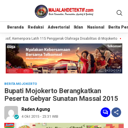
Beranda
Beranda
Redaksi
Redaksi
Advertorial
Advertorial
Iklan
Iklan
Nasional
Nasional
Berita P
Berita P
usif, Kemenpora Latih 115 Penggerak Olahraga Disabilitas di Mojokerto
Real
BERITA MOJOKERTO
Bupati Mojokerto Berangkatkan
Peserta Gebyar Sunatan Massal 2015
Raden Agung
4 Okt 2015 - 23:31 WIB