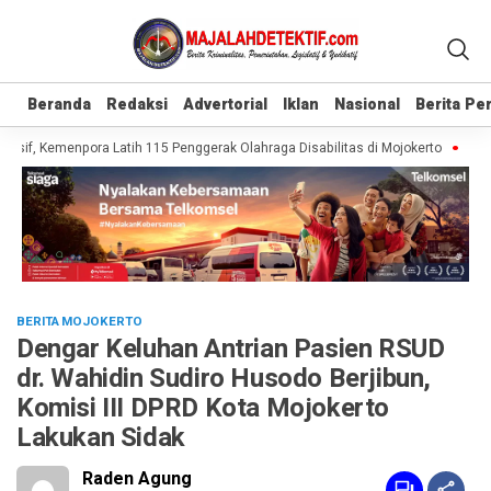
Beranda
Beranda
Redaksi
Redaksi
Advertorial
Advertorial
Iklan
Iklan
Nasional
Nasional
Berita P
Berita P
sif, Kemenpora Latih 115 Penggerak Olahraga Disabilitas di Mojokerto
Realis
BERITA MOJOKERTO
Dengar Keluhan Antrian Pasien RSUD
dr. Wahidin Sudiro Husodo Berjibun,
Komisi III DPRD Kota Mojokerto
Lakukan Sidak
Raden Agung